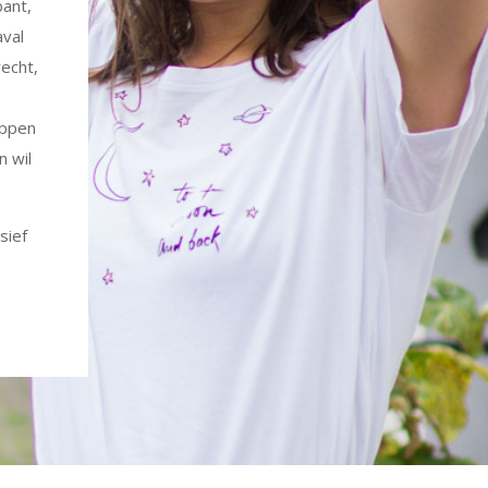
bant,
aval
recht,
appen
n wil
sief