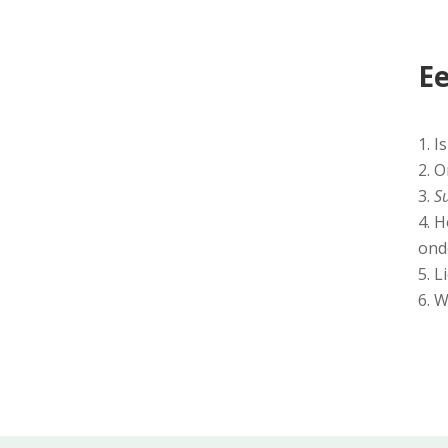
Ee
I
O
S
H
ond
L
W