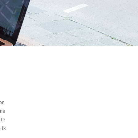
or
 me
ste
 ik