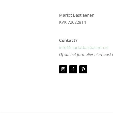
Marlot Bastiaenen
KVK
72622814
Contact?
info@marlotbastiaenen.nl
Of vul het formulier hiernaast 