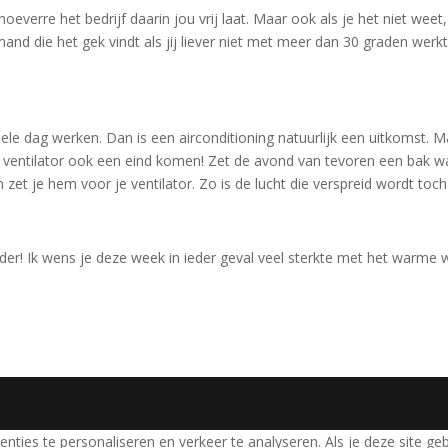
 hoeverre het bedrijf daarin jou vrij laat. Maar ook als je het niet weet,
emand die het gek vindt als jij liever niet met meer dan 30 graden werkt
ele dag werken. Dan is een airconditioning natuurlijk een uitkomst. M
n ventilator ook een eind komen! Zet de avond van tevoren een bak w
n zet je hem voor je ventilator. Zo is de lucht die verspreid wordt toc
der! Ik wens je deze week in ieder geval veel sterkte met het warme 
nties te personaliseren en verkeer te analyseren. Als je deze site ge