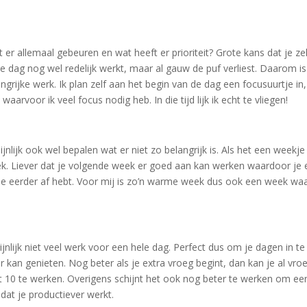
r allemaal gebeuren en wat heeft er prioriteit? Grote kans dat je zel
e dag nog wel redelijk werkt, maar al gauw de puf verliest. Daarom is
grijke werk. Ik plan zelf aan het begin van de dag een focusuurtje in,
aarvoor ik veel focus nodig heb. In die tijd lijk ik echt te vliegen!
jnlijk ook wel bepalen wat er niet zo belangrijk is. Als het een weekje
. Liever dat je volgende week er goed aan kan werken waardoor je 
kje eerder af hebt. Voor mij is zo’n warme week dus ook een week waa
ijnlijk niet veel werk voor een hele dag. Perfect dus om je dagen in te
 kan genieten. Nog beter als je extra vroeg begint, dan kan je al vroe
tot 10 te werken. Overigens schijnt het ook nog beter te werken om ee
odat je productiever werkt.