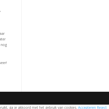
,
aar
ater
h nog
weer!
bruikt, ga je akkoord met het gebruik van cookies.
Accepteren
Reject