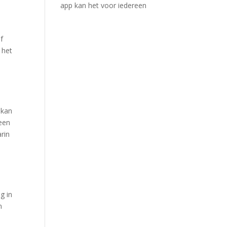
app kan het voor iedereen
f
 het
 kan
een
rin
g in
n