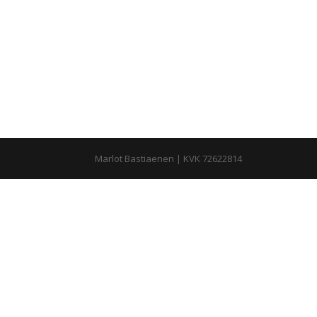
Marlot Bastiaenen | KVK 72622814