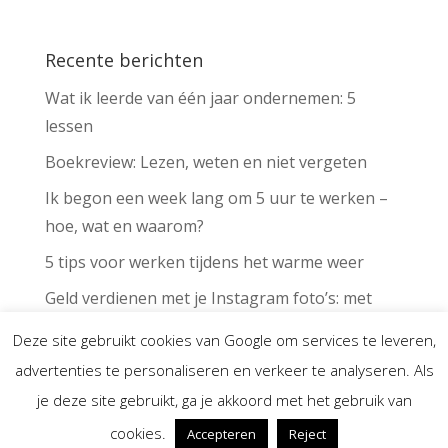
Recente berichten
Wat ik leerde van één jaar ondernemen: 5
lessen
Boekreview: Lezen, weten en niet vergeten
Ik begon een week lang om 5 uur te werken –
hoe, wat en waarom?
5 tips voor werken tijdens het warme weer
Geld verdienen met je Instagram foto’s: met
deze app kan het voor iedereen
Deze site gebruikt cookies van Google om services te leveren,
advertenties te personaliseren en verkeer te analyseren. Als
je deze site gebruikt, ga je akkoord met het gebruik van
cookies.
Marlot Bastiaenen | KVK 72622814
Accepteren
Reject