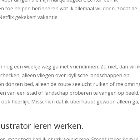
en toe helpen herinneren wat ik allemaal wil doen, zodat de
 Netflix gekeken’ vakantie.
och nog een weekje weg ga met vriendinnen. Zo niet, dan wil i
checken, alleen vliegen over idyllische landschappen en
een donzen bed, alleen de zoute zeelucht ruiken of me omri
ren van een stad of landschap proberen te vangen op beeld.
jd ook heerlijk. Misschien dat ik überhaupt gewoon alleen ga,
lustrator leren werken.
, maar toch kan ik er vrij weinig mee. Steeds vaker kom ik