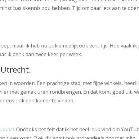
jn minst basiskennis zou hebben. Tijd om daar iets aan te doe
k roep, maar ik heb nu ook eindelijk ook echt tijd. Hoe vaak ik
aar ik denk aan twee keer per week.
 Utrecht.
kken in woorden. Een prachtige stad, met fijne winkels, heerli
an er met gemak uren rondbrengen. En dat komt goed uit, w
 er dus ook een kamer te vinden.
kanaal
. Ondanks het feit dat ik het heel leuk vind om YouTu
 nooit van komt. Oké, dit komt ook grotendeels doordat mijn