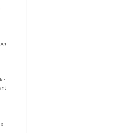
n
 per
jke
ant
be