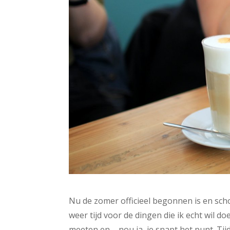
Nu de zomer officieel begonnen is en school
weer tijd voor de dingen die ik echt wil 
meeten en – nou ja, je snapt het punt. Tij