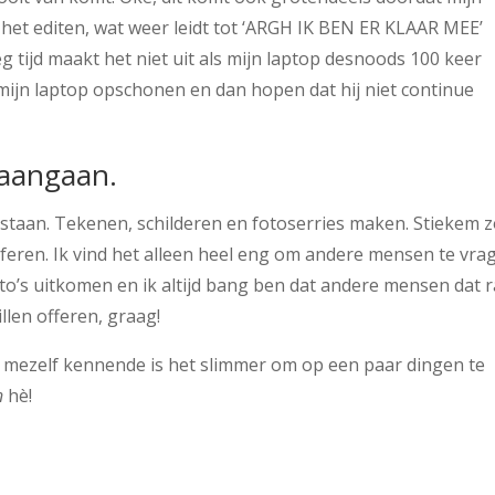
 het editen, wat weer leidt tot ‘ARGH IK BEN ER KLAAR MEE’
ijd maakt het niet uit als mijn laptop desnoods 100 keer
 mijn laptop opschonen en dan hopen dat hij niet continue
 aangaan.
staan. Tekenen, schilderen en fotoserries maken. Stiekem 
eren. Ik vind het alleen heel eng om andere mensen te vra
to’s uitkomen en ik altijd bang ben dat andere mensen dat 
llen offeren, graag!
aar mezelf kennende is het slimmer om op een paar dingen te
n
hè!