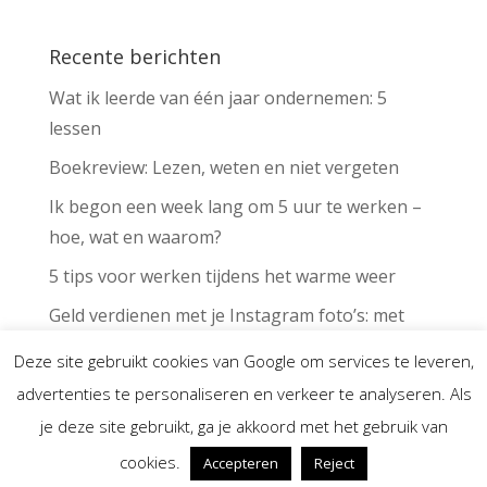
Recente berichten
Wat ik leerde van één jaar ondernemen: 5
lessen
Boekreview: Lezen, weten en niet vergeten
Ik begon een week lang om 5 uur te werken –
hoe, wat en waarom?
5 tips voor werken tijdens het warme weer
Geld verdienen met je Instagram foto’s: met
deze app kan het voor iedereen
Deze site gebruikt cookies van Google om services te leveren,
advertenties te personaliseren en verkeer te analyseren. Als
je deze site gebruikt, ga je akkoord met het gebruik van
Marlot Bastiaenen | KVK 72622814
cookies.
Accepteren
Reject