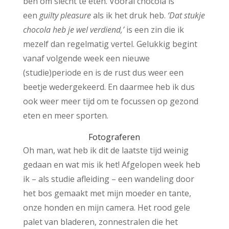
ben om slecht te eten. Vooral chocola is
een
guilty pleasure
als ik het druk heb.
‘Dat stukje
chocola heb je wel verdiend,’
is een zin die ik
mezelf dan regelmatig vertel. Gelukkig begint
vanaf volgende week een nieuwe
(studie)periode en is de rust dus weer een
beetje wedergekeerd. En daarmee heb ik dus
ook weer meer tijd om te focussen op gezond
eten en meer sporten.
Fotograferen
Oh man, wat heb ik dit de laatste tijd weinig
gedaan en wat mis ik het! Afgelopen week heb
ik – als studie afleiding – een wandeling door
het bos gemaakt met mijn moeder en tante,
onze honden en mijn camera. Het rood gele
palet van bladeren, zonnestralen die het