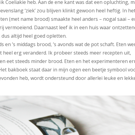
 ik Coeliakie heb. Aan de ene kant was dat een opluchting, 
levenslang ‘ziek’ zou blijven klinkt gewoon heel heftig. In he
 eten (met name brood) smaakte heel anders – nogal saai – e
rij vermoeiend. Daarnaast leef ik in een huis waar ontzetten
 dus altijd heel goed opletten.
ends en ’s middags brood, ’s avonds wat de pot schaft. Eten we
at heel erg veranderd. Ik probeer steeds meer recepten uit,
en eet steeds minder brood. Eten en het experimenteren e
 Het bakboek staat daar in mijn ogen een beetje symbool voo
gevonden heb, wordt ondersteund door allerlei leuke en lekk