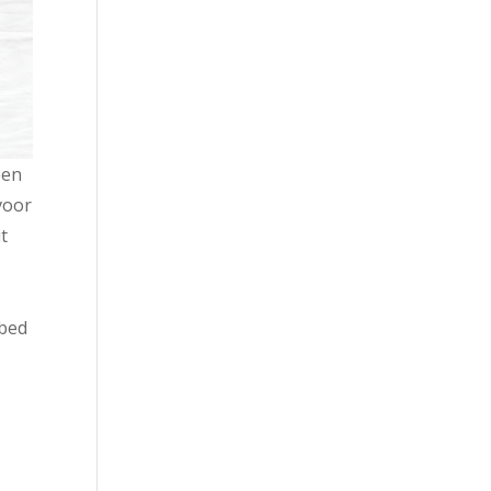
een
 voor
t
 bed
r