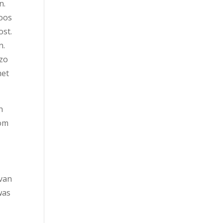
n.
loos
ost.
n.
 zo
met
n
 om
 van
was