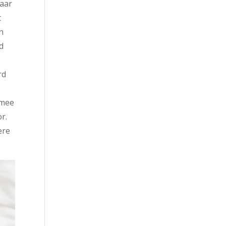
maar
t
n
d
rd
rmee
r.
ere