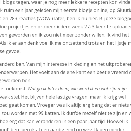
al blogs tegen, waar je nog meer lekkere recepten kon vinde
 ik ruim een jaar geleden mijn eerste blogje online, op Gluut
 en 283 reacties (WOW!) later, ben ik nu hier. Bij deze blogp
oe projectjes en probeer iedere week 2 à 3 keer te uploade
ven geworden en ik zou niet meer zonder willen. Ik vind het
s ik er aan denk voel ik me ontzettend trots en het lijstje 
se gevoel.
eranderd ben. Van mijn interesse in kleding en het uitprobere
i onderwerpen. Het voelt aan de ene kant een beetje vreemd
k geworden ben.
de toekomst.
Wat ga ik later doen, wie word ik en wat zijn mijn
vaak stel. Het blijven hele lastige vragen, maar ik krijg wel
oed gaat komen. Vroeger was ik altijd erg bang dat er niets
zou worden met 99 katten. Ik durfde mezelf niet te zijn en 
hoe erg dat kan veranderen in een paar jaar tijd. Hoewel ik
popt’ ben, ben ik al een aardig eind op weg. Ik ben minder