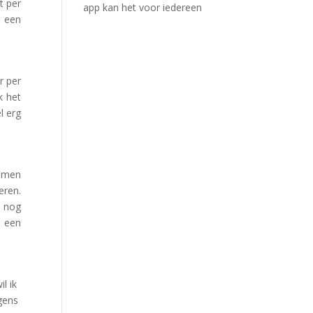
t per
app kan het voor iedereen
n een
r per
k het
l erg
nemen
eren.
 nog
m een
il ik
gens