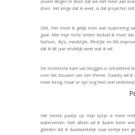
zoveel dingen te doen dat we niet meer aan bra
doen. Het enige dat ik weet, is dat projecten ontz
Oké, hier moet ik gelijk even wat nuancering a
gaat. Met mijn niche vinden bedoel ik meer dat 
fashion, diy’s, mindstyle, lifestyle en life-imp
dat ik dit jaar eindelijk weet wat ik wil.
De technische kant van bloggen is ontzettend leu
over het bouwen van een theme. Daarbij wil ik oo
meer bezig, maar er zijn nog heel veel verbeter
P
Het eerste puntje op mijn lijstje is meer m
waterverven. Niet alleen wil ik daarin beter 
geleden dat ik daadwerkelijk naar eentje ben g