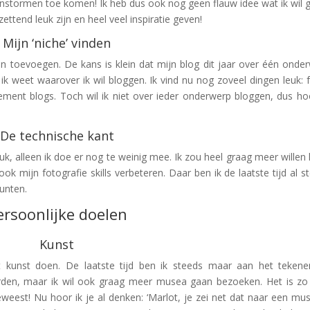
instormen toe komen! Ik heb dus ook nog geen flauw idee wat ik wil 
ettend leuk zijn en heel veel inspiratie geven!
Mijn ‘niche’ vinden
an toevoegen. De kans is klein dat mijn blog dit jaar over één onde
ik weet waarover ik wil bloggen. Ik vind nu nog zoveel dingen leuk: 
rovement blogs. Toch wil ik niet over ieder onderwerp bloggen, dus ho
De technische kant
k, alleen ik doe er nog te weinig mee. Ik zou heel graag meer willen 
k mijn fotografie skills verbeteren. Daar ben ik de laatste tijd al s
punten.
ersoonlijke doelen
Kunst
et kunst doen. De laatste tijd ben ik steeds maar aan het teken
worden, maar ik wil ook graag meer musea gaan bezoeken. Het is zo
eweest! Nu hoor ik je al denken: ‘Marlot, je zei net dat naar een m