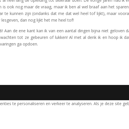
cht al heel lang de opleiding tot skileraar doen. De vorige jaren had ik e
den is ook nog maar de vraag, maar ik ben al wel braaf aan het spare
raar te kunnen zijn (ondanks dat me dat wel heel tof lijkt), maar voor
 lesgeven, dan nog lijkt het me heel tof!
! Aan de ene kant kan ik van een aantal dingen bijna niet geloven d
et wachten tot ze gebeuren of lukken! Al met al denk ik en hoop ik da
ervaringen ga opdoen.
nties te personaliseren en verkeer te analyseren. Als je deze site ge