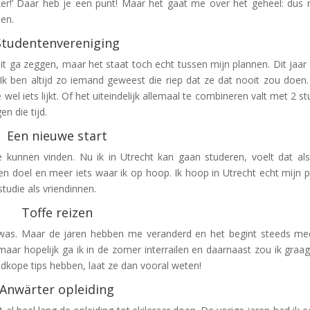
er!’ Daar heb je een punt! Maar het gaat me over het geheel: dus
en.
Studentenvereniging
 dit ga zeggen, maar het staat toch echt tussen mijn plannen. Dit jaar 
k! Ik ben altijd zo iemand geweest die riep dat ze dat nooit zou doen
l iets lijkt. Of het uiteindelijk allemaal te combineren valt met 2 st
en die tijd.
Een nieuwe start
e kunnen vinden. Nu ik in Utrecht kan gaan studeren, voelt dat al
en doel en meer iets waar ik op hoop. Ik hoop in Utrecht echt mijn p
tudie als vriendinnen.
Toffe reizen
pe was. Maar de jaren hebben me veranderd en het begint steeds me
maar hopelijk ga ik in de zomer interrailen en daarnaast zou ik graa
edkope tips hebben, laat ze dan vooral weten!
Anwärter opleiding