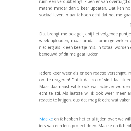
ruim een verdubbeling! Ik ben er van overtuigd d
maand minder dan 5 keer updaten. Dat kan nog
sociaal leven, maar ik hoop echt dat het me gaat
Dat brengt me ook gelijk bij het volgende puntje
week uploaden, maar omdat sommige weken gewoo
niet erg als ik een keertje mis. In totaal worden
benieuwd of dit me gaat lukken!
Iedere keer weer als er een reactie verschijnt, m
om te reageren! Dat ik dat zo tof vind, laat ik e
Maar daarnaast wil ik ook wat actiever worden 
echt te stil. Als laatste wil ik ook weer meer
reactie te krijgen, dus dat mag ik echt wat vaker
Maaike
en ik hebben het er al tijden over: we w
iets van een leuk project doen. Maaike en ik h