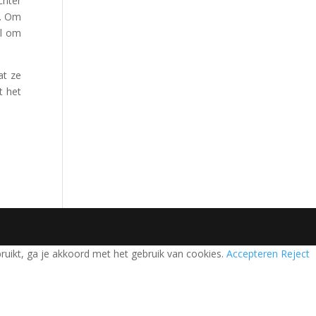
chter
n. Om
al om
at ze
t het
bruikt, ga je akkoord met het gebruik van cookies.
Accepteren
Reject