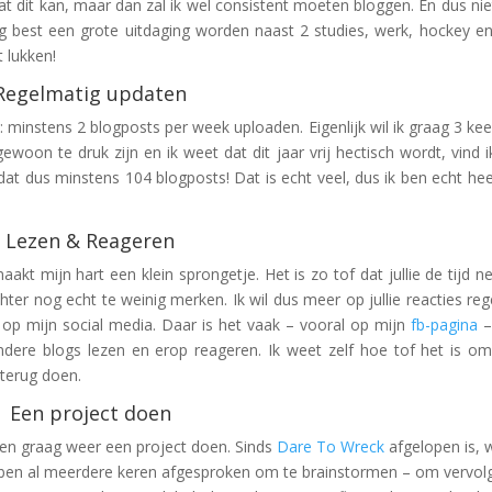
at dit kan, maar dan zal ik wel consistent moeten bloggen. En dus nie
 best een grote uitdaging worden naast 2 studies, werk, hockey e
 lukken!
Regelmatig updaten
: minstens 2 blogposts per week uploaden. Eigenlijk wil ik graag 3 kee
n te druk zijn en ik weet dat dit jaar vrij hectisch wordt, vind i
 dat dus minstens 104 blogposts! Dat is echt veel, dus ik ben echt hee
Lezen & Reageren
aakt mijn hart een klein sprongetje. Het is zo tof dat jullie de tijd 
chter nog echt te weinig merken. Ik wil dus meer op jullie reacties reg
op mijn social media. Daar is het vaak – vooral op mijn
fb-pagina
–
 andere blogs lezen en erop reageren. Ik weet zelf hoe tof het is o
 terug doen.
Een project doen
illen graag weer een project doen. Sinds
Dare To Wreck
afgelopen is, w
ebben al meerdere keren afgesproken om te brainstormen – om vervol