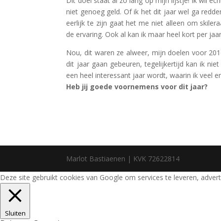
Dit doel staat al zo lang op mijn lijstje! Ik wil e
niet genoeg geld. Of ik het dit jaar wel ga red
eerlijk te zijn gaat het me niet alleen om skile
de ervaring. Ook al kan ik maar heel kort per jaar
Nou, dit waren ze alweer, mijn doelen voor 2016
dit jaar gaan gebeuren, tegelijkertijd kan ik ni
een heel interessant jaar wordt, waarin ik veel 
Heb jij goede voornemens voor dit jaar?
Marlot Bastiaenen | KVK 72622814
Deze site gebruikt cookies van Google om services te leveren, adverte
Sluiten