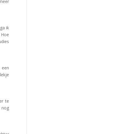
 meer
ga ik
. Hoe
udies
s een
lekje
er te
g nog