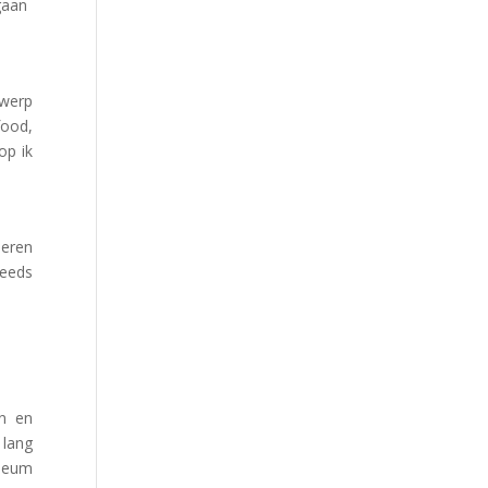
gaan
rwerp
food,
op ik
leren
teeds
en en
 lang
useum