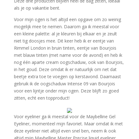
Deze drie producten blijven heel de dag zitten, ideaal
als je op vakantie bent.
Voor mijn ogen is het altijd een opgave om zo weinig
mogelijk mee te nemen. Daarom ga ik meestal voor
een kleine palette: al je kleuren bij elkaar en je zeult
niet tig doosjes mee. Dit keer heb ik er eentje van
Rimmel London in bruin tinten, eentje van Bourjois
met blauw tinten (met name voor de avond) en heb ik
nog één aparte cream oogschaduw, ook van Bourjois,
in het goud. Deze omdat ik er natuurlijk om net dat
beetje extra toe te voegen op kerstavond. Daarnaast
gebruik ik de oogschaduw Intense 09 van Bourjois
voor een lijntje onder mijn ogen. Deze blijft zo goed
zitten, echt een topproduct!
Voor eyeliner ga ik meestal voor de Maybelline Gel
Eyeliner, momenteel mijn favoriet. Maar omdat ik met
deze eyeliner niet altijd even snel ben, neem ik ook
altijd mijn Maybelline Master Precise liquid eyeliner