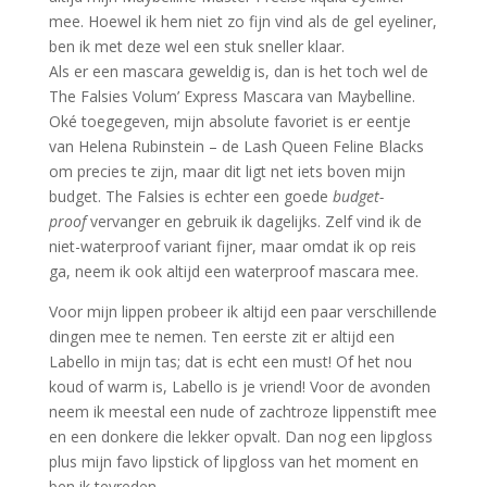
mee. Hoewel ik hem niet zo fijn vind als de gel eyeliner,
ben ik met deze wel een stuk sneller klaar.
Als er een mascara geweldig is, dan is het toch wel de
The Falsies Volum’ Express Mascara van Maybelline.
Oké toegegeven, mijn absolute favoriet is er eentje
van Helena Rubinstein – de Lash Queen Feline Blacks
om precies te zijn, maar dit ligt net iets boven mijn
budget. The Falsies is echter een goede
budget-
proof
vervanger en gebruik ik dagelijks. Zelf vind ik de
niet-waterproof variant fijner, maar omdat ik op reis
ga, neem ik ook altijd een waterproof mascara mee.
Voor mijn lippen probeer ik altijd een paar verschillende
dingen mee te nemen. Ten eerste zit er altijd een
Labello in mijn tas; dat is echt een must! Of het nou
koud of warm is, Labello is je vriend! Voor de avonden
neem ik meestal een nude of zachtroze lippenstift mee
en een donkere die lekker opvalt. Dan nog een lipgloss
plus mijn favo lipstick of lipgloss van het moment en
ben ik tevreden.