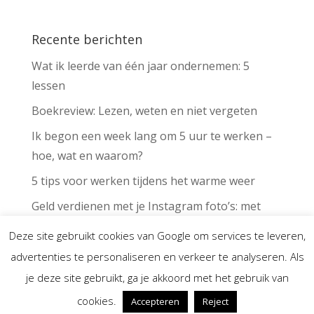
Recente berichten
Wat ik leerde van één jaar ondernemen: 5
lessen
Boekreview: Lezen, weten en niet vergeten
Ik begon een week lang om 5 uur te werken –
hoe, wat en waarom?
5 tips voor werken tijdens het warme weer
Geld verdienen met je Instagram foto’s: met
deze app kan het voor iedereen
Deze site gebruikt cookies van Google om services te leveren,
advertenties te personaliseren en verkeer te analyseren. Als
je deze site gebruikt, ga je akkoord met het gebruik van
cookies.
Marlot Bastiaenen | KVK 72622814
Accepteren
Reject