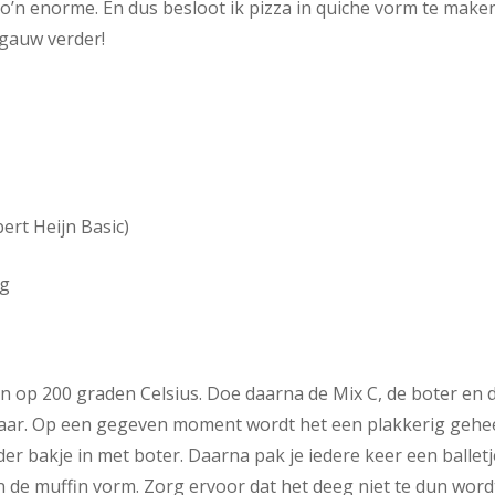
k zo’n enorme. En dus besloot ik pizza in quiche vorm te make
 gauw verder!
ert Heijn Basic)
ng
 op 200 graden Celsius. Doe daarna de Mix C, de boter en 
lkaar. Op een gegeven moment wordt het een plakkerig gehee
er bakje in met boter. Daarna pak je iedere keer een balletj
 de muffin vorm. Zorg ervoor dat het deeg niet te dun word