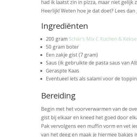
had ik laatst zin in pizza, maar niet gelij
Heerlijk! Weten hoe je dat doet? Lees dan
Ingrediënten
200 gram
Schär’s Mix C Kuchen & Kekse
50 gram boter
Een zakje gist (7 gram)
Saus (ik gebruikte de pasta saus van Alb
Geraspte Kaas
Eventueel iets als salami voor de toppi
Bereiding
Begin met het voorverwarmen van de oven
gist bij elkaar en kneed het goed door e
Pak vervolgens een muffin vorm en vet ied
van het deeg en maak je hiermee bakjes in