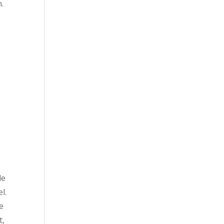
n.
de
l.
e
t,