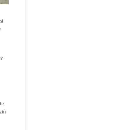
p!
w
om
 te
zin