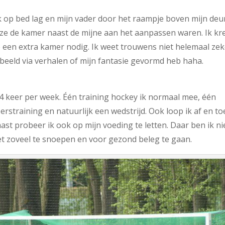
k op bed lag en mijn vader door het raampje boven mijn deu
en ze de kamer naast de mijne aan het aanpassen waren. Ik kr
e een extra kamer nodig. Ik weet trouwens niet helemaal ze
it beeld via verhalen of mijn fantasie gevormd heb haha.
 4 keer per week. Één training hockey ik normaal mee, één
erstraining en natuurlijk een wedstrijd. Ook loop ik af en to
ast probeer ik ook op mijn voeding te letten. Daar ben ik ni
iet zoveel te snoepen en voor gezond beleg te gaan.