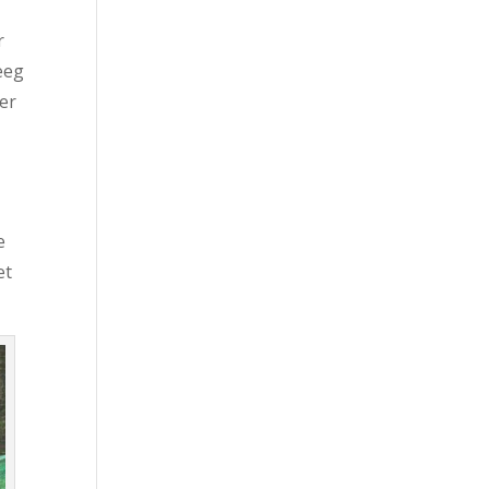
r
eeg
ker
e
et