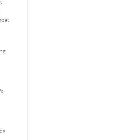
s
d
moet
ang
No
 de