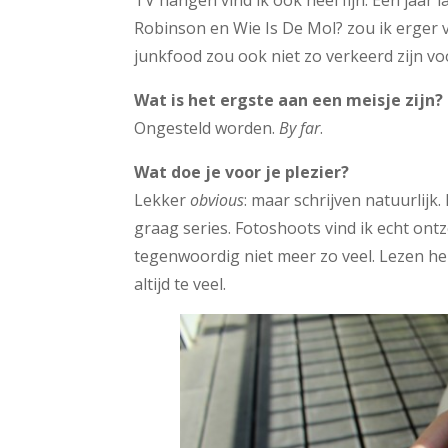
TV hangen vind ik ook heel fijn. Een jaar
Robinson en Wie Is De Mol? zou ik erger v
junkfood zou ook niet zo verkeerd zijn voor
Wat is het ergste aan een meisje zijn?
Ongesteld worden.
By far
.
Wat doe je voor je plezier?
Lekker
obvious
: maar schrijven natuurlijk.
graag series. Fotoshoots vind ik echt on
tegenwoordig niet meer zo veel. Lezen heb 
altijd te veel.