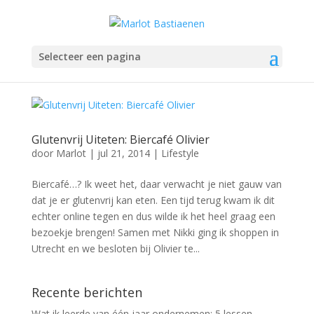
Selecteer een pagina
Glutenvrij Uiteten: Biercafé Olivier
door
Marlot
|
jul 21, 2014
|
Lifestyle
Biercafé…? Ik weet het, daar verwacht je niet gauw van
dat je er glutenvrij kan eten. Een tijd terug kwam ik dit
echter online tegen en dus wilde ik het heel graag een
bezoekje brengen! Samen met Nikki ging ik shoppen in
Utrecht en we besloten bij Olivier te...
Recente berichten
Wat ik leerde van één jaar ondernemen: 5 lessen