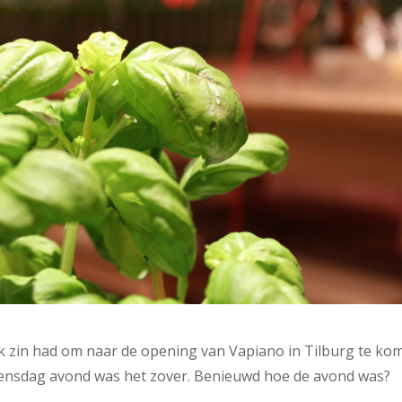
f ik zin had om naar de opening van Vapiano in Tilburg te ko
Woensdag avond was het zover. Benieuwd hoe de avond was?