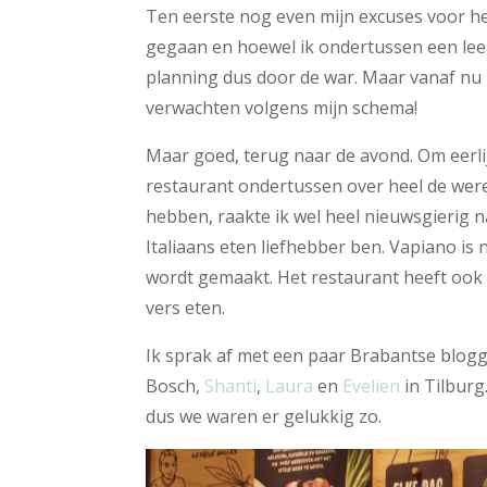
Ten eerste nog even mijn excuses voor h
gegaan en hoewel ik ondertussen een leen 
planning dus door de war. Maar vanaf nu
verwachten volgens mijn schema!
Maar goed, terug naar de avond. Om eerlij
restaurant ondertussen over heel de were
hebben, raakte ik wel heel nieuwsgierig 
Italiaans eten liefhebber ben. Vapiano is 
wordt gemaakt. Het restaurant heeft ook e
vers eten.
Ik sprak af met een paar Brabantse blogg
Bosch,
Shanti
,
Laura
en
Evelien
in Tilburg.
dus we waren er gelukkig zo.