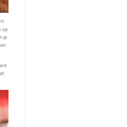
rt
k op
n je
ker.
ant
lt