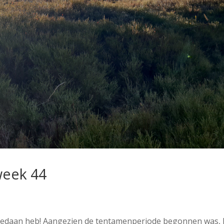
week 44
 gedaan heb! Aangezien de tentamenperiode begonnen was,